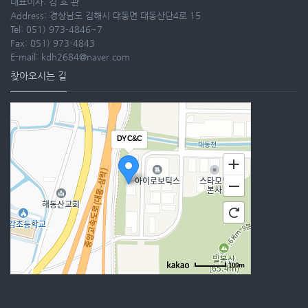
대표이사: 김 호 관
Address: 경상남도 김해시 대동면 대동산단4로 15
Tel: 051) 973-4846~7
Fax: 051) 973-4843
E-mail: kdh2684@naver.com
찾아오시는 길
DY C&C
100m